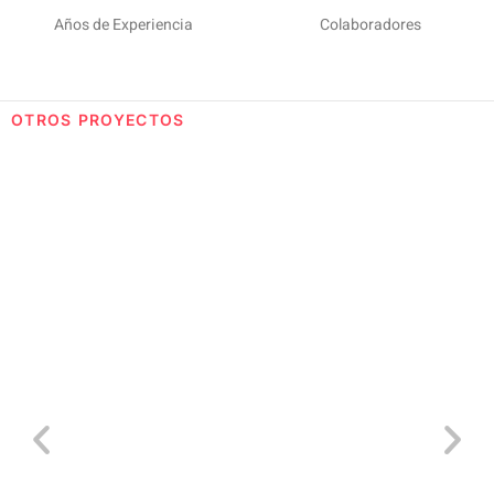
Años de Experiencia
Colaboradores
OTROS PROYECTOS
Nacional funcionarios Cartagena 2023
S